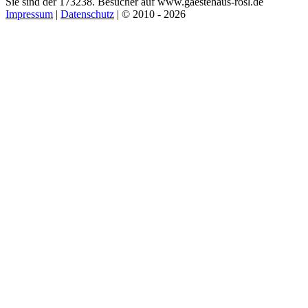
Sie sind der 173238. Besucher auf www.gaestehaus-rosl.de
Impressum
|
Datenschutz
| © 2010 - 2026