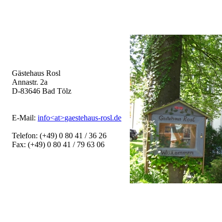
Gästehaus Rosl
Annastr. 2a
D-83646 Bad Tölz
E-Mail:
in
fo
˂at˃
gae
steh
aus-
rosl
.
de
Telefon: (+49) 0 80 41 / 36 26
Fax: (+49) 0 80 41 / 79 63 06